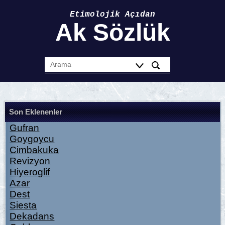
Etimolojik Açıdan
Ak Sözlük
Son Eklenenler
Gufran
Goygoycu
Cimbakuka
Revizyon
Hiyeroglif
Azar
Dest
Siesta
Dekadans