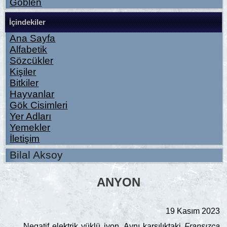
Goblen
İçindekiler
Ana Sayfa
Alfabetik
Sözcükler
Kişiler
Bitkiler
Hayvanlar
Gök Cisimleri
Yer Adları
Yemekler
İletişim
Bilal Aksoy
ANYON
19 Kasım 2023
Negatif elektrik yüklü iyon. Aynı karşılıktaki
Fransızca