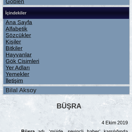
Goblen
İçindekiler
Ana Sayfa
Alfabetik
Sözcükler
Kişiler
Bitkiler
Hayvanlar
Gök Cisimleri
Yer Adları
Yemekler
İletişim
Bilal Aksoy
BÜŞRA
4 Ekim 2019
Büşra
adı, ‘müjde, sevinçli haber’ karşılığında