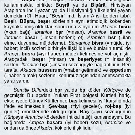
kullanılmakla birlikte;
Buşrā
ya da
Bişārā
, Hıristiyan
Araplarda İncil yazan ya da Hıristiyanlığın ilkelerini yayan
demektir (Cl. Huart, “
Beşir
” md. İslam Ans. Leiden tabı).
Beşir
,
Büşra
,
beşer
sözlerinin aynı etimolojik kökenden
kaynaklanmış oldukları sonucuna varıyorum.
Akadca
bišru
(=kan bağı),
İbranice
bşr
(=insan),
Aramice
basrā
ve
İbranice
bāsār
(=insan bedeni; et),
Aramice
bsr
(=ilan
etme, duyurma, müjdeleme),
Süryanice
bisra
(=müjde, iyi
haber; İncil) sözleri birbiriyle ilişkilidir ve bunların tümü de
Arapça
buşra
(=iyi haber, müjde) kelimesine yol açmıştır.
Arapça
daki
beşer
(=insan) ve
beşeriyyet
(= insanlık)
sözleri,
İbranice
bşr
(=insan) sözcüğüyle bağlantılıdır. Beri
tarafta,
Akadca
bussurum
(=haber getirmek) ve
eppešum
(=haber almak) sözlerini konumuz açısından anımsamakta
yarar vardır.
Semitik Diller
deki
bşr
ya da
bş
kökleri
Kürtçe
ye de
geçmiştir. Bu açıdan, Yukarı Fırat bölgesi Kürtleri hariç,
ekseriyetle Güney Kürtlerince
baş
kelimesi ‘iyi’ karşılığında
ifade edilmektedir:
Şev-baş
(=iyi geceler),
roj-baş
(iyi
günler) örneklerinde olduğu gibi.
Baş
(=iyi) sözcüğünün
Kürtçe
ye
Aramice
köklerden intikal ettiği kanısındayım. Bu
bağlamda
Arapça
başara
(iyi haber) sözü,
Aramice
ve
ondan da önce
Akadca
köklerle ilişkilidir.