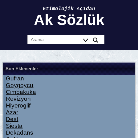
Etimolojik Açıdan
Ak Sözlük
Son Eklenenler
Gufran
Goygoycu
Cimbakuka
Revizyon
Hiyeroglif
Azar
Dest
Siesta
Dekadans