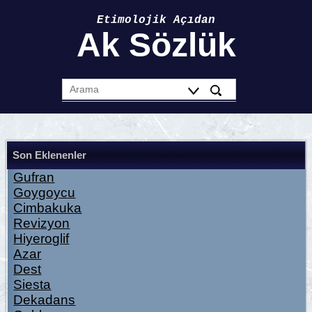
Etimolojik Açıdan
Ak Sözlük
Son Eklenenler
Gufran
Goygoycu
Cimbakuka
Revizyon
Hiyeroglif
Azar
Dest
Siesta
Dekadans