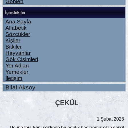
Goblen
İçindekiler
Ana Sayfa
Alfabetik
Sözcükler
Kişiler
Bitkiler
Hayvanlar
Gök Cisimleri
Yer Adları
Yemekler
İletişim
Bilal Aksoy
ÇEKÜL
1 Şubat 2023
Ucuna ters koni şeklinde bir ağırlık bağlanmış olan sarkıt