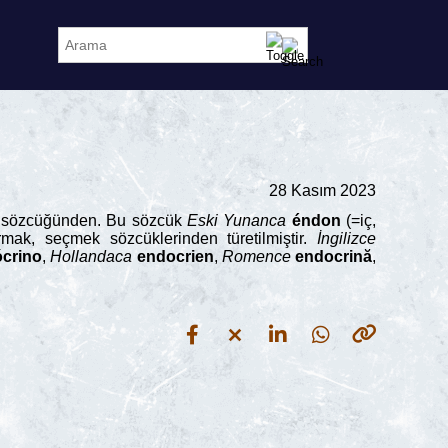
28 Kasım 2023
zi) sözcüğünden. Bu sözcük
Eski
Yunanca
éndon
(=iç,
mak, seçmek sözcüklerinden türetilmiştir.
İngilizce
crino
,
Hollandaca
endocrien
,
Romence
endocrină
,