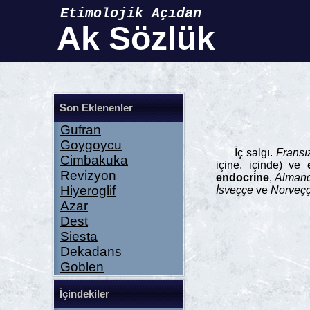
Etimolojik Açıdan
Ak Sözlük
Son Eklenenler
Gufran
Goygoycu
İç salgı.
Fransı
Cimbakuka
içine, içinde) ve
Revizyon
endocrine
,
Alman
Hiyeroglif
İsveççe
ve
Norveç
Azar
Dest
Siesta
Dekadans
Goblen
İçindekiler