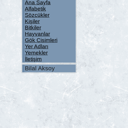
Ana Sayfa
Alfabetik
Sözcükler
Kişiler
Bitkiler
Hayvanlar
Gök Cisimleri
Yer Adları
Yemekler
İletişim
Bilal Aksoy