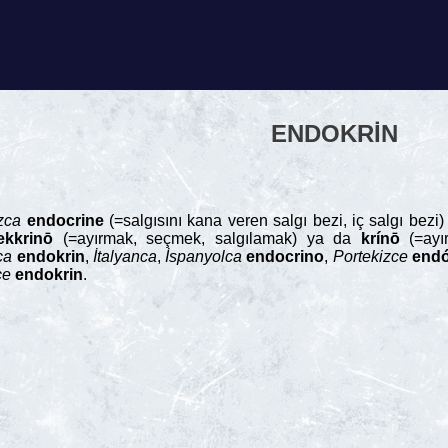
ENDOKRIN
zca
endocrine
(=salgısını kana veren salgı bezi, iç salgı be
ekkrinō
(=ayırmak, seçmek, salgılamak) ya da
krínō
(=ayır
ca
endokrin
,
İtalyanca
,
İspanyolca
endocrino
,
Portekizce
endó
çe
endokrin
.