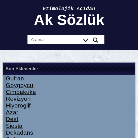
Etimolojik Açıdan
Ak Sözlük
Son Eklenenler
Gufran
Goygoycu
Cimbakuka
Revizyon
Hiyeroglif
Azar
Dest
Siesta
Dekadans