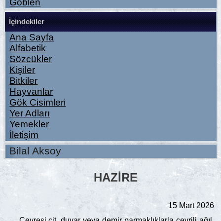
Goblen
İçindekiler
Ana Sayfa
Alfabetik
Sözcükler
Kişiler
Bitkiler
Hayvanlar
Gök Cisimleri
Yer Adları
Yemekler
İletişim
Bilal Aksoy
HAZIRE
15 Mart 2026
Çevresi çit, duvar veya demir parmaklıklarla çevrili ağıl,