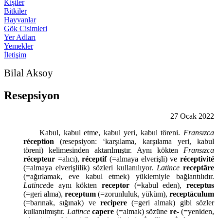
Kişiler
Bitkiler
Hayvanlar
Gök Cisimleri
Yer Adları
Yemekler
İletişim
Bilal Aksoy
Resepsiyon
27 Ocak 2022
Kabul, kabul etme, kabul yeri, kabul töreni.
Fransızca
réception
(resepsiyon: ‘karşılama, karşılama yeri, kabul
töreni) kelimesinden aktarılmıştır. Aynı kökten
Fransızca
récepteur
=alıcı),
réceptif
(=almaya elverişli) ve
réceptivité
(=almaya elverişlilik) sözleri kullanılıyor.
Latince
receptāre
(=ağırlamak, eve kabul etmek) yüklemiyle bağlantılıdır.
Latince
de aynı kökten
receptor
(=kabul eden),
receptus
(=geri alma),
receptum
(=zorunluluk, yüküm),
receptāculum
(=barınak, sığınak) ve
recipere
(=geri almak) gibi sözler
kullanılmıştır.
Latince
capere
(=almak) sözüne
re-
(=yeniden,