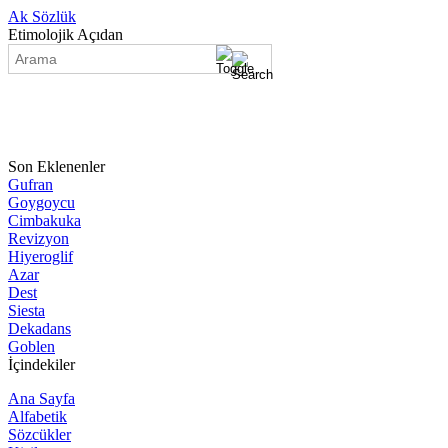
Ak Sözlük
Etimolojik Açıdan
Son Eklenenler
Gufran
Goygoycu
Cimbakuka
Revizyon
Hiyeroglif
Azar
Dest
Siesta
Dekadans
Goblen
İçindekiler
Ana Sayfa
Alfabetik
Sözcükler