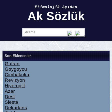
Etimolojik Açıdan
Ak Sözlük
Son Eklenenler
Gufran
Goygoycu
Cimbakuka
Revizyon
Hiyeroglif
Azar
Dest
Siesta
Dekadans