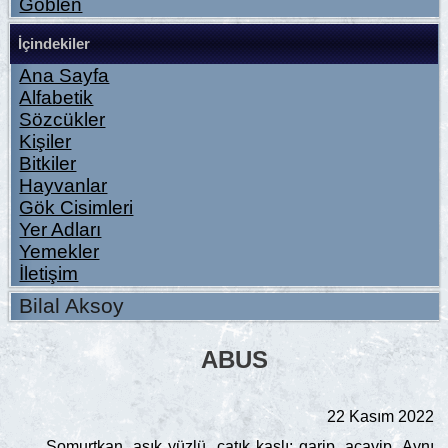
Goblen
İçindekiler
Ana Sayfa
Alfabetik
Sözcükler
Kişiler
Bitkiler
Hayvanlar
Gök Cisimleri
Yer Adları
Yemekler
İletişim
Bilal Aksoy
ABUS
22 Kasım 2022
Somurtkan, asık yüzlü, çatık kaşlı; garip, acayip. Aynı