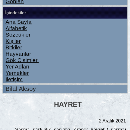
Goblen
İçindekiler
Ana Sayfa
Alfabetik
Sözcükler
Kişiler
Bitkiler
Hayvanlar
Gök Cisimleri
Yer Adları
Yemekler
İletişim
Bilal Aksoy
HAYRET
2 Aralık 2021
Şaşma, şaşkınlık, şaşırma.
Arapça
ḥayret
(=şaşma)