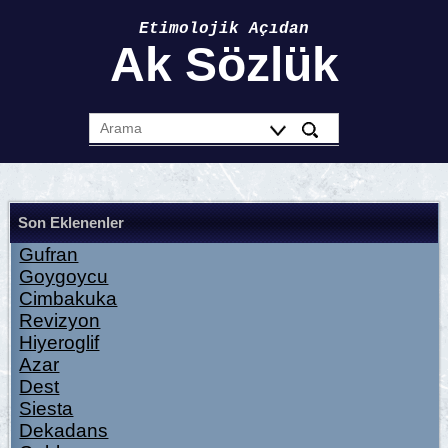
Etimolojik Açıdan
Ak Sözlük
Son Eklenenler
Gufran
Goygoycu
Cimbakuka
Revizyon
Hiyeroglif
Azar
Dest
Siesta
Dekadans