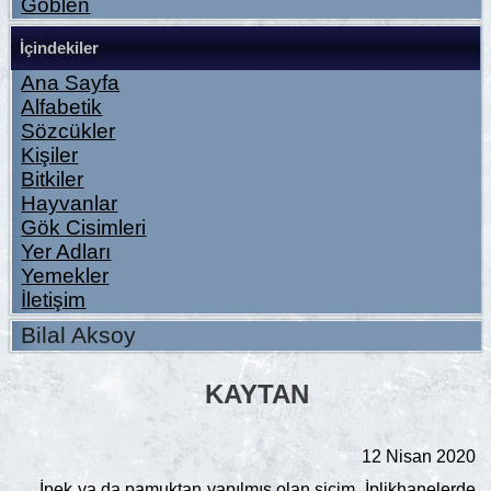
Goblen
İçindekiler
Ana Sayfa
Alfabetik
Sözcükler
Kişiler
Bitkiler
Hayvanlar
Gök Cisimleri
Yer Adları
Yemekler
İletişim
Bilal Aksoy
KAYTAN
12 Nisan 2020
İpek ya da pamuktan yapılmış olan sicim. İplikhanelerde