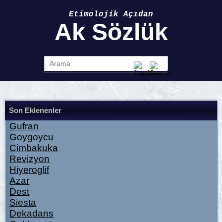
Etimolojik Açıdan
Ak Sözlük
Son Eklenenler
Gufran
Goygoycu
Cimbakuka
Revizyon
Hiyeroglif
Azar
Dest
Siesta
Dekadans