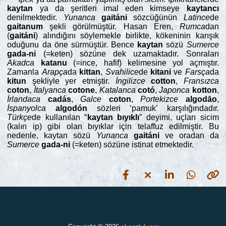
kaytan
ya da şeritleri imal eden kimseye
kaytancı
denilmektedir.
Yunanca
gaitáni
sözcüğünün
Latince
de
gaitanum
şekli görülmüştür. Hasan Eren,
Rumca
dan
(
gaitáni
) alındığını söylemekle birlikte, kökeninin karışık
oduğunu da öne sürmüştür. Bence
kaytan
sözü
Sumerce
gada-ni
(=keten) sözüne dek uzamaktadır. Sonraları
Akadca
katanu
(=ince, hafif) kelimesine yol açmıştır.
Zamanla
Arapça
da
kittan
,
Svahilice
de
kitani
ve
Farsça
da
kitun
şekliyle yer etmiştir.
İngilizce
cotton
,
Fransızca
coton
,
İtalyanca
cotone
,
Katalanca
cotó
,
Japonca
kotton
,
İrlandaca
cadás
,
Galce
coton
,
Portekizce
algodāo
,
İspanyolca
algodón
sözleri ‘pamuk’ karşılığındadır.
Türkçe
de kullanılan “
kaytan bıyıklı
” deyimi, uçları sicim
(kalın ip) gibi olan bıyıklar için telaffuz edilmiştir. Bu
nedenle, kaytan sözü
Yunanca
gaitáni
ve oradan da
Sumerce
gada-ni
(=keten) sözüne istinat etmektedir.