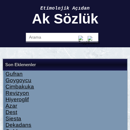
Etimolojik Açıdan
Ak Sözlük
Son Eklenenler
Gufran
Goygoycu
Cimbakuka
Revizyon
Hiyeroglif
Azar
Dest
Siesta
Dekadans