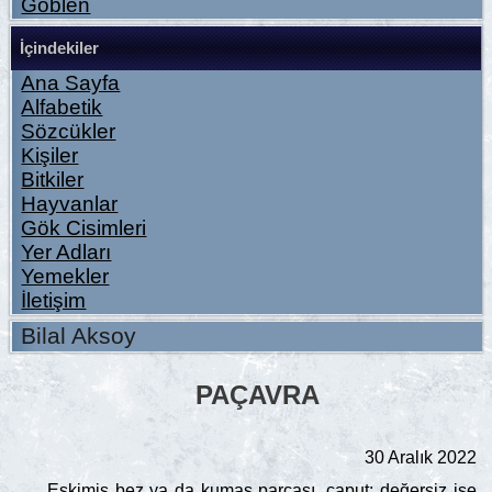
Goblen
İçindekiler
Ana Sayfa
Alfabetik
Sözcükler
Kişiler
Bitkiler
Hayvanlar
Gök Cisimleri
Yer Adları
Yemekler
İletişim
Bilal Aksoy
PAÇAVRA
30 Aralık 2022
Eskimiş bez ya da kumaş parçası, çaput; değersiz işe