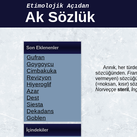
Etimolojik Açıdan
Ak Sözlük
Son Eklenenler
Gufran
Goygoycu
Arınık, her türde
Cimbakuka
sözcüğünden.
Fran
Revizyon
vermeyen) sözcüğü 
Hiyeroglif
(=noksan, kısır) s
Norveççe
steril
,
İn
Azar
Dest
Siesta
Dekadans
Goblen
İçindekiler