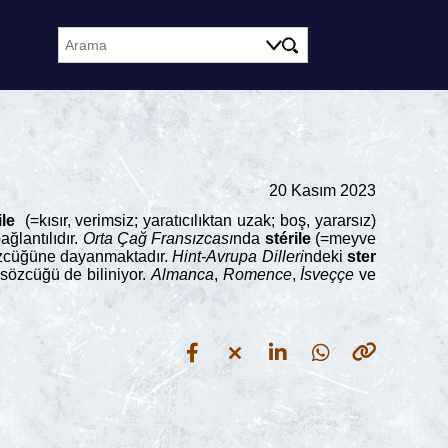
20 Kasım 2023
ile
(=kısır, verimsiz; yaratıcılıktan uzak; boş, yararsız)
ağlantılıdır.
Orta Çağ Fransızcası
nda
stérile
(=meyve
 sözcüğüne dayanmaktadır.
Hint-Avrupa Dilleri
ndeki
ster
 sözcüğü de biliniyor.
Almanca
,
Romence
,
İsveççe
ve