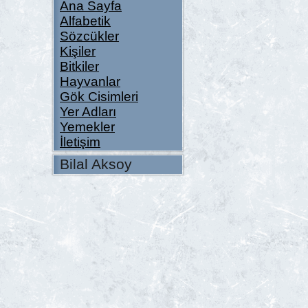
Ana Sayfa
Alfabetik
Sözcükler
Kişiler
Bitkiler
Hayvanlar
Gök Cisimleri
Yer Adları
Yemekler
İletişim
Bilal Aksoy