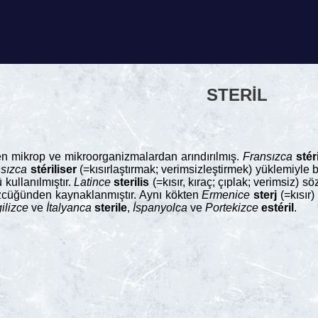
STERIL
n mikrop ve mikroorganizmalardan arındırılmış.
Fransızca
stér
sızca
stériliser
(=kısırlaştırmak; verimsizleştirmek) yüklemiyle b
kullanılmıştır.
Latince
sterilis
(=kısır, kıraç; çıplak; verimsiz)
özcüğünden kaynaklanmıştır. Aynı kökten
Ermenice
sterj
(=kısır)
gilizce
ve
İtalyanca
sterile
,
İspanyolca
ve
Portekizce
estéril
.