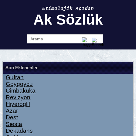
Etimolojik Açıdan
Ak Sözlük
Son Eklenenler
Gufran
Goygoycu
Cimbakuka
Revizyon
Hiyeroglif
Azar
Dest
Siesta
Dekadans