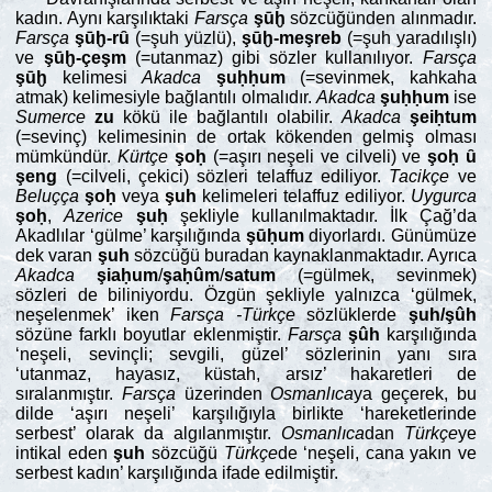
kadın. Aynı karşılıktaki
Farsça
şūḫ
sözcüğünden alınmadır.
Farsça
şūḫ-
rȗ
(=şuh yüzlü),
şūḫ
-meşreb
(=şuh yaradılışlı)
ve
şūḫ-
çeşm
(=utanmaz) gibi sözler kullanılıyor.
Farsça
şūḫ
kelimesi
Akadca
şuḥḥum
(=sevinmek, kahkaha
atmak) kelimesiyle bağlantılı olmalıdır.
Akadca
şuḥḥum
ise
Sumerce
zu
kökü ile bağlantılı olabilir.
Akadca
şeiḥtum
(=sevinç) kelimesinin de ortak kökenden gelmiş olması
mümkündür.
Kürtçe
şoḥ
(=aşırı neşeli ve cilveli) ve
şoḥ ȗ
şeng
(=cilveli, çekici) sözleri telaffuz ediliyor.
Tacikçe
ve
Beluçça
şoḥ
veya
şuh
kelimeleri telaffuz ediliyor.
Uygurca
şoḥ
,
Azerice
şuḥ
şekliyle kullanılmaktadır. İlk Çağ’da
Akadlılar ‘gülme’ karşılığında
şūḥum
diyorlardı. Günümüze
dek varan
şuh
sözcüğü buradan kaynaklanmaktadır. Ayrıca
Akadca
şiaḥum
/
şaḥûm
/
satum
(=gülmek, sevinmek)
sözleri de biliniyordu. Özgün şekliyle yalnızca ‘gülmek,
neşelenmek’ iken
Farsça -Türkçe
sözlüklerde
şuh/şûh
sözüne farklı boyutlar eklenmiştir.
Farsça
şûh
karşılığında
‘neşeli, sevinçli; sevgili, güzel’ sözlerinin yanı sıra
‘utanmaz, hayasız, küstah, arsız’ hakaretleri de
sıralanmıştır.
Farsça
üzerinden
Osmanlıca
ya geçerek, bu
dilde ‘aşırı neşeli’ karşılığıyla birlikte ‘hareketlerinde
serbest’ olarak da algılanmıştır.
Osmanlıca
dan
Türkçe
ye
intikal eden
şuh
sözcüğü
Türkçe
de ‘neşeli, cana yakın ve
serbest kadın’ karşılığında ifade edilmiştir.