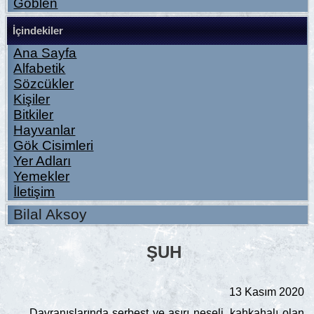
Goblen
İçindekiler
Ana Sayfa
Alfabetik
Sözcükler
Kişiler
Bitkiler
Hayvanlar
Gök Cisimleri
Yer Adları
Yemekler
İletişim
Bilal Aksoy
ŞUH
13 Kasım 2020
Davranışlarında serbest ve aşırı neşeli, kahkahalı olan