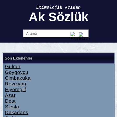
Etimolojik Açıdan
Ak Sözlük
Son Eklenenler
Gufran
Goygoycu
Cimbakuka
Revizyon
Hiyeroglif
Azar
Dest
Siesta
Dekadans