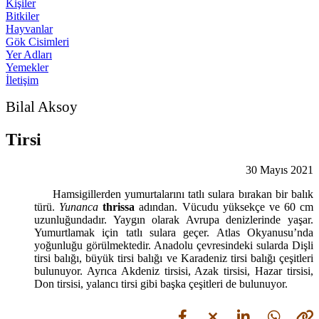
Kişiler
Bitkiler
Hayvanlar
Gök Cisimleri
Yer Adları
Yemekler
İletişim
Bilal Aksoy
Tirsi
30 Mayıs 2021
Hamsigillerden yumurtalarını tatlı sulara bırakan bir balık
türü.
Yunanca
thrissa
adından. Vücudu yüksekçe ve 60 cm
uzunluğundadır. Yaygın olarak Avrupa denizlerinde yaşar.
Yumurtlamak için tatlı sulara geçer. Atlas Okyanusu’nda
yoğunluğu görülmektedir. Anadolu çevresindeki sularda Dişli
tirsi balığı, büyük tirsi balığı ve Karadeniz tirsi balığı çeşitleri
bulunuyor. Ayrıca Akdeniz tirsisi, Azak tirsisi, Hazar tirsisi,
Don tirsisi, yalancı tirsi gibi başka çeşitleri de bulunuyor.