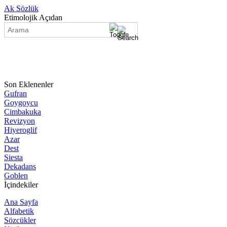
Ak Sözlük
Etimolojik Açıdan
Son Eklenenler
Gufran
Goygoycu
Cimbakuka
Revizyon
Hiyeroglif
Azar
Dest
Siesta
Dekadans
Goblen
İçindekiler
Ana Sayfa
Alfabetik
Sözcükler