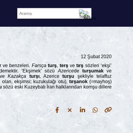
12 Şubat 2020
ar ve benzeleri.
Farsça
turş
,
terş
ve
tırş
sözleri ‘ekşi’
 demektir. ‘Ekşimek’ sözü
Azerice
de
turşumak
ve
ve
Kazakça
turşı
, Azerice
turşu
şekliyle telaffuz
 olan, ekşimsi; kuzukulağı otu),
tırşanok
(=mayhoş)
u
sözü eski Kuzeybatı İran halklarından komşu dillere