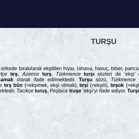
TURŞU
sirkede bırakılarak ekşitilen hıyar, lahana, havuç, biber, panc
rtçe
tırş
,
Azerice
turş
,
Türkmence
turşı
sözleri de ‘ekşi’
şamak
olarak ifade edilmektedir.
Turşu
sözü,
Türkmence
e
tırş
bûn
(=ekşimek, ekşi olmak),
tırşi
(=ekşili),
tırşok
(=ekşi
mektedir.
Tacikçe
turuş
,
Peştuca
truşe
‘ekşi’yi ifade ediyor.
Turş