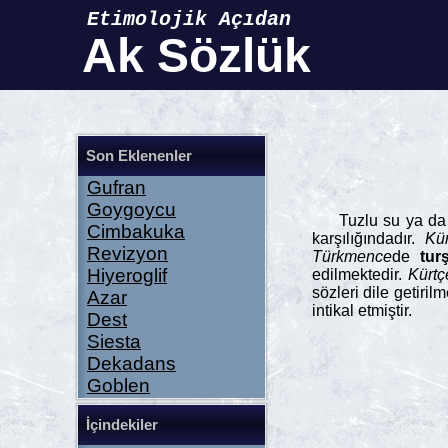
Etimolojik Açıdan
Ak Sözlük
Son Eklenenler
Gufran
Goygoycu
Tuzlu su ya da 
Cimbakuka
karşılığındadır.
Kü
Revizyon
Türkmence
de
tur
Hiyeroglif
edilmektedir.
Kürtç
sözleri dile getiril
Azar
intikal etmiştir.
Dest
Siesta
Dekadans
Goblen
İçindekiler