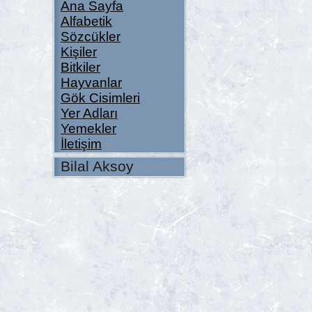
Ana Sayfa
Alfabetik
Sözcükler
Kişiler
Bitkiler
Hayvanlar
Gök Cisimleri
Yer Adları
Yemekler
İletişim
Bilal Aksoy