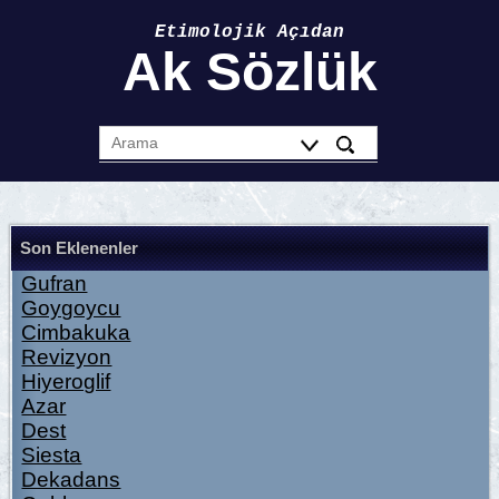
Etimolojik Açıdan
Ak Sözlük
Son Eklenenler
Gufran
Goygoycu
Cimbakuka
Revizyon
Hiyeroglif
Azar
Dest
Siesta
Dekadans