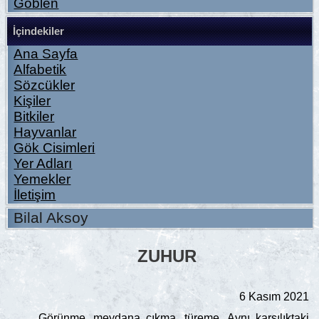
Goblen
İçindekiler
Ana Sayfa
Alfabetik
Sözcükler
Kişiler
Bitkiler
Hayvanlar
Gök Cisimleri
Yer Adları
Yemekler
İletişim
Bilal Aksoy
ZUHUR
6 Kasım 2021
Görünme, meydana çıkma, türeme. Aynı karşılıktaki