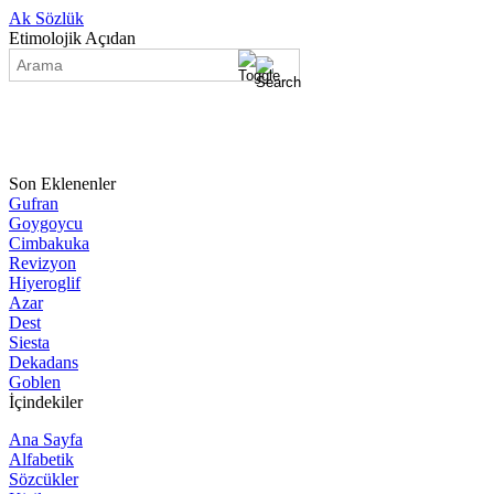
Ak Sözlük
Etimolojik Açıdan
Son Eklenenler
Gufran
Goygoycu
Cimbakuka
Revizyon
Hiyeroglif
Azar
Dest
Siesta
Dekadans
Goblen
İçindekiler
Ana Sayfa
Alfabetik
Sözcükler