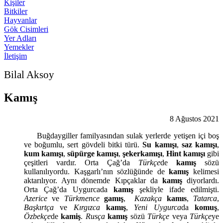
Kişiler
Bitkiler
Hayvanlar
Gök Cisimleri
Yer Adları
Yemekler
İletişim
Bilal Aksoy
Kamış
8 Ağustos 2021
Buğdaygiller familyasından sulak yerlerde yetişen içi boş
ve boğumlu, sert gövdeli bitki türü.
Su kamışı
,
saz kamışı
,
kum kamışı
,
süpürge kamışı
,
şekerkamışı
,
Hint kamışı
gibi
çeşitleri vardır. Orta Çağ’da
Türkçe
de
kamış
sözü
kullanılıyordu. Kaşgarlı’nın sözlüğünde de
kamış
kelimesi
aktarılıyor. Aynı dönemde Kıpçaklar da
kamış
diyorlardı.
Orta Çağ’da Uygurcada
kamış
şekliyle ifade edilmişti.
Azerice
ve
Türkmence
gamış
,
Kazakça
kamıs
,
Tatarca
,
Başkırtça
ve
Kırgızca
kamış
,
Yeni Uygurca
da
komuş
,
Özbekçe
de
kamiş
.
Rusça
kamış
sözü
Türkçe
veya
Türkçe
ye