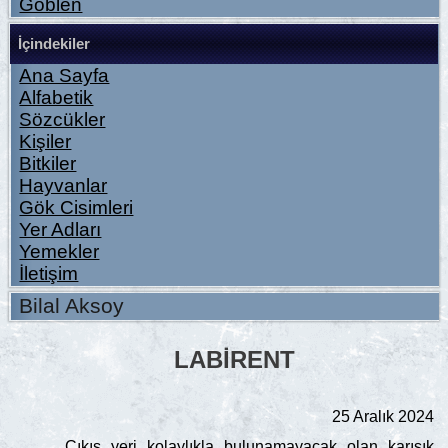
Goblen
İçindekiler
Ana Sayfa
Alfabetik
Sözcükler
Kişiler
Bitkiler
Hayvanlar
Gök Cisimleri
Yer Adları
Yemekler
İletişim
Bilal Aksoy
LABIRENT
25 Aralık 2024
Çıkış yeri kolaylıkla bulunamayacak olan karışık