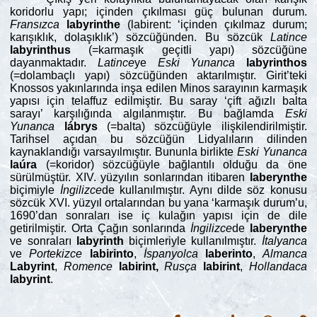
koridorlu yapı; içinden çıkılması güç bulunan durum.
Fransızca
labyrinthe
(labirent: ‘içinden çıkılmaz durum;
karışıklık, dolaşıklık’) sözcüğünden. Bu sözcük
Latince
labyrinthus
(=karmaşık geçitli yapı) sözcüğüne
dayanmaktadır.
Latince
ye
Eski
Yunanca
labyrinthos
(=dolambaçlı yapı) sözcüğünden aktarılmıştır. Girit’teki
Knossos yakınlarında inşa edilen Minos sarayının karmaşık
yapısı için telaffuz edilmiştir. Bu saray ‘çift ağızlı balta
sarayı’ karşılığında algılanmıştır. Bu bağlamda
Eski
Yunanca
lábrys
(=balta) sözcüğüyle ilişkilendirilmiştir.
Tarihsel açıdan bu sözcüğün Lidyalıların dilinden
kaynaklandığı varsayılmıştır. Bununla birlikte
Eski
Yunanca
laúra
(=koridor) sözcüğüyle bağlantılı olduğu da öne
sürülmüştür. XIV. yüzyılın sonlarından itibaren
laberynthe
biçimiyle
İngilizce
de kullanılmıştır. Aynı dilde söz konusu
sözcük XVI. yüzyıl ortalarından bu yana ‘karmaşık durum’u,
1690’dan sonraları ise iç kulağın yapısı için de dile
getirilmiştir. Orta Çağın sonlarında
İngilizce
de
laberynthe
ve sonraları
labyrinth
biçimleriyle kullanılmıştır.
İtalyanca
ve
Portekizce
labirinto
,
İspanyolca
laberinto
,
Almanca
Labyrint
,
Romence
labirint,
Rusça
labirint
,
Hollandaca
labyrint
.