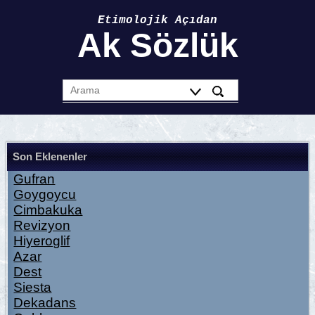
Etimolojik Açıdan
Ak Sözlük
Son Eklenenler
Gufran
Goygoycu
Cimbakuka
Revizyon
Hiyeroglif
Azar
Dest
Siesta
Dekadans