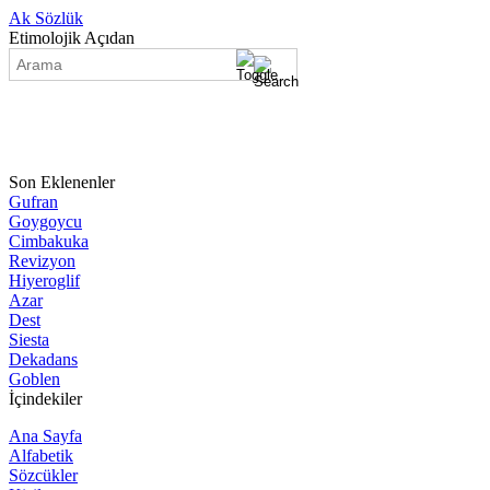
Ak Sözlük
Etimolojik Açıdan
Son Eklenenler
Gufran
Goygoycu
Cimbakuka
Revizyon
Hiyeroglif
Azar
Dest
Siesta
Dekadans
Goblen
İçindekiler
Ana Sayfa
Alfabetik
Sözcükler