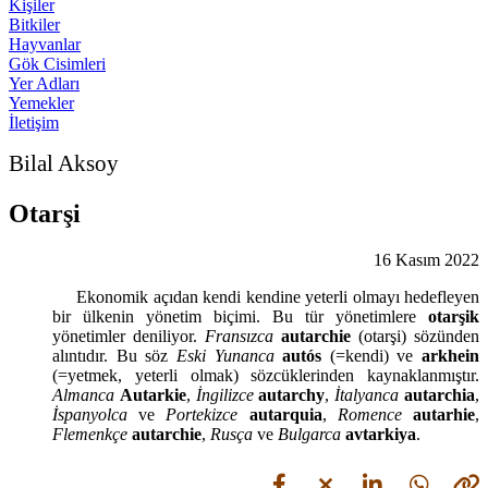
Kişiler
Bitkiler
Hayvanlar
Gök Cisimleri
Yer Adları
Yemekler
İletişim
Bilal Aksoy
Otarşi
16 Kasım 2022
Ekonomik açıdan kendi kendine yeterli olmayı hedefleyen
bir ülkenin yönetim biçimi. Bu tür yönetimlere
otarşik
yönetimler deniliyor.
Fransızca
autarchie
(otarşi) sözünden
alıntıdır. Bu söz
Eski
Yunanca
aut
ó
s
(=kendi) ve
arkhein
(=yetmek, yeterli olmak) sözcüklerinden kaynaklanmıştır.
Almanca
Autarkie
,
İngilizce
autarchy
,
İtalyanca
autarchia
,
İspanyolca
ve
Portekizce
autarquia
,
Romence
autarhie
,
Flemenkçe
autarchie
,
Rusça
ve
Bulgarca
avtarkiya
.