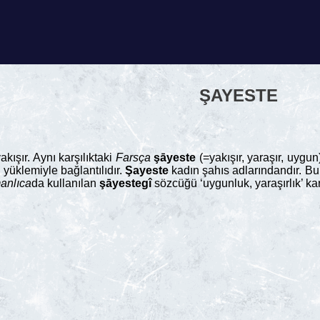
ŞAYESTE
ışır. Aynı karşılıktaki
Farsça
şāyeste
(=yakışır, yaraşır, uyg
 yüklemiyle bağlantılıdır.
Şayeste
kadın şahıs adlarındandır. B
anlıca
da kullanılan
şāyestegî
sözcüğü ‘uygunluk, yaraşırlık’ kar