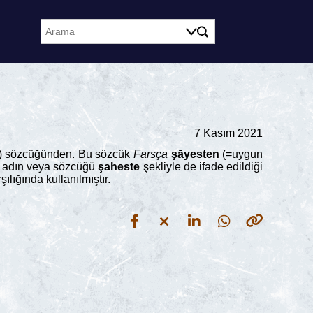
7 Kasım 2021
un) sözcüğünden. Bu sözcük
Farsça
şāyesten
(=uygun
u adın veya sözcüğü
şaheste
şekliyle de ifade edildiği
şılığında kullanılmıştır.