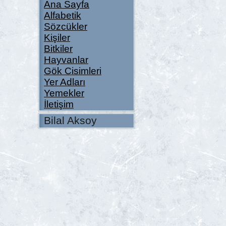
Ana Sayfa
Alfabetik
Sözcükler
Kişiler
Bitkiler
Hayvanlar
Gök Cisimleri
Yer Adları
Yemekler
İletişim
Bilal Aksoy