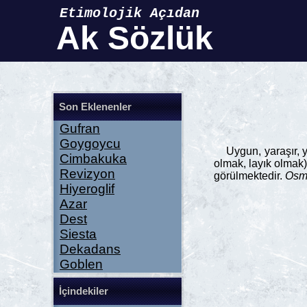
Etimolojik Açıdan
Ak Sözlük
Son Eklenenler
Gufran
Goygoycu
Uygun, yaraşır, yak
Cimbakuka
olmak, layık olmak)
Revizyon
görülmektedir.
Osm
Hiyeroglif
Azar
Dest
Siesta
Dekadans
Goblen
İçindekiler