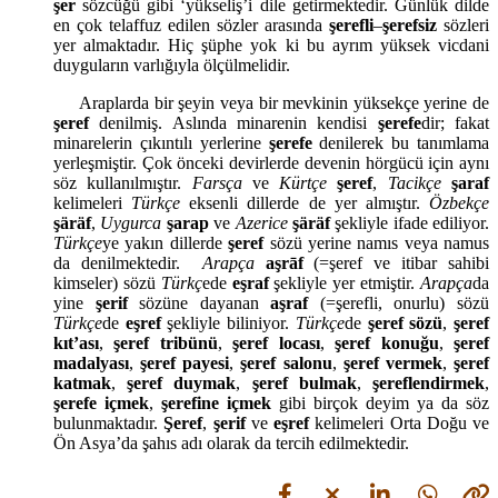
şer
sözcüğü gibi ‘yükseliş’i dile getirmektedir. Günlük dilde
en çok telaffuz edilen sözler arasında
şerefli
–
şerefsiz
sözleri
yer almaktadır. Hiç şüphe yok ki bu ayrım yüksek vicdani
duyguların varlığıyla ölçülmelidir.
Araplarda bir şeyin veya bir mevkinin yüksekçe yerine de
şeref
denilmiş. Aslında minarenin kendisi
şerefe
dir; fakat
minarelerin çıkıntılı yerlerine
şerefe
denilerek bu tanımlama
yerleşmiştir. Çok önceki devirlerde devenin hörgücü için aynı
söz kullanılmıştır.
Farsça
ve
Kürtçe
şeref
,
Tacikçe
şaraf
kelimeleri
Türkçe
eksenli dillerde de yer almıştır.
Özbekçe
şäräf
,
Uygurca
şarap
ve
Azerice
şäräf
şekliyle ifade ediliyor.
Türkçe
ye yakın dillerde
şeref
sözü yerine namıs veya namus
da denilmektedir.
Arapça
aşrāf
(=şeref ve itibar sahibi
kimseler) sözü
Türkç
ede
eşraf
şekliyle yer etmiştir.
Arapça
da
yine
şerif
sözüne dayanan
aşraf
(=şerefli, onurlu) sözü
Türkçe
de
eşref
şekliyle biliniyor.
Türkçe
de
şeref sözü
,
şeref
kıt’ası
,
şeref tribünü
,
şeref locası
,
şeref konuğu
,
şeref
madalyası
,
şeref payesi
,
şeref salonu
,
şeref vermek
,
şeref
katmak
,
şeref duymak
,
şeref bulmak
,
şereflendirmek
,
şerefe
içmek
,
şerefine
içmek
gibi birçok deyim ya da söz
bulunmaktadır.
Şeref
,
şerif
ve
eşref
kelimeleri Orta Doğu ve
Ön Asya’da şahıs adı olarak da tercih edilmektedir.