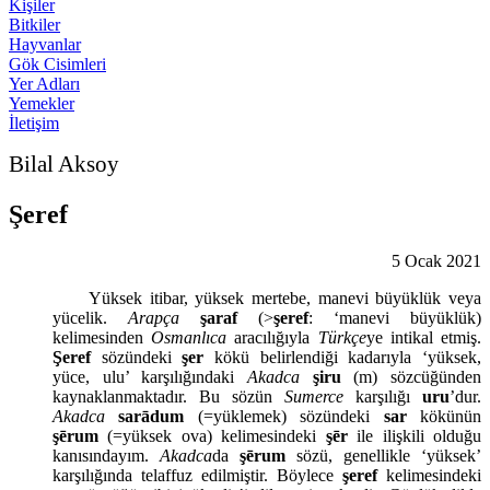
Kişiler
Bitkiler
Hayvanlar
Gök Cisimleri
Yer Adları
Yemekler
İletişim
Bilal Aksoy
Şeref
5 Ocak 2021
Yüksek itibar, yüksek mertebe, manevi büyüklük veya
yücelik.
Arapça
şaraf
(>
şeref
: ‘manevi büyüklük)
kelimesinden
Osmanlıca
aracılığıyla
Türkçe
ye intikal etmiş.
Şeref
sözündeki
şer
kökü belirlendiği kadarıyla ‘yüksek,
yüce, ulu’ karşılığındaki
Akadca
şiru
(m) sözcüğünden
kaynaklanmaktadır. Bu sözün
Sumerce
karşılığı
uru
’dur.
Akadca
sarādum
(=yüklemek) sözündeki
sar
kökünün
şērum
(=yüksek ova) kelimesindeki
şēr
ile ilişkili olduğu
kanısındayım.
Akadca
da
şērum
sözü, genellikle ‘yüksek’
karşılığında telaffuz edilmiştir. Böylece
şeref
kelimesindeki