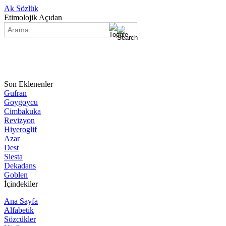
Ak Sözlük
Etimolojik Açıdan
Son Eklenenler
Gufran
Goygoycu
Cimbakuka
Revizyon
Hiyeroglif
Azar
Dest
Siesta
Dekadans
Goblen
İçindekiler
Ana Sayfa
Alfabetik
Sözcükler