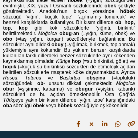
kaynaklarında ifade edilen
höbek
(=yığın) sözcüğünden
evrilmiştir. XIX. yüzyıl Osmanlı sözlüklerinde
öbek
şekliyle
görülmektedir. Anadolu’nun birçok yöresinde
höbek
sözcüğü ‘yığın’, ‘küçük tepe’, ‘açılmamış tomurcuk’ ve
benzeri karşılıklarda kullanılıyor. Bir kısım dillerde
ob
,
hop
,
top
,
kop
gibi kök sözcüklerle ‘yığıntı, birikinti’
belirtilmektedir.
Moğolca
obug-an
(=yığın, küme, öbek) ve
obo
(=taş yığını, kurgan) sözcükleriyle bağlantılıdır. Bu
sözcükler aynı dildeki
obuy
(=yığılmak, birikmek, toplanmak)
yüklemiyle aynı köktendir. Bu yüklem benzer karşılıklarda
kullanılan farklı dillerdeki benzer sözcüklerle aynı kökenden
kaynaklanmış olmalıdır.
Kürtçe
hop
(=su birikintisi, gölet) ve
hopık
(=küçük su birikintisi) sözcükleri de etimolojik açıdan
belirtilen sözcüklerle müşterek köke dayanmaktadır. Ayrıca
Rusça
,
Tatarca
ve
Başkırtça
obşçina
(=topluluk)
sözcüğündeki
ob-
unsuru dikkati çekmektedir.
Moğolca
obur
(=şişinme, kabarma) ve
obugur
(=şişkin, kabarık)
sözcükleri de bu açıdan örneklenebilir. Orta Çağ’da
Türkçe
ye yakın bir kısım dillerde ‘yığın, tepe’ karşılığındaki
oba
sözcüğü
öbek
veya
höbek
sözcüğüyle eş kökenlidir.