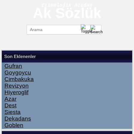
Etimolojik Açıdan
Ak Sözlük
Son Eklenenler
Gufran
Goygoycu
Cimbakuka
Revizyon
Hiyeroglif
Azar
Dest
Siesta
Dekadans
Goblen